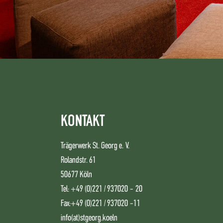
KONTAKT
Trägerwerk St. Georg e. V.
Rolandstr. 61
50677 Köln
Tel:
+49 (0)221 / 937020 - 20
Fax:
+49 (0)221 / 937020 -11
info(at)stgeorg.koeln